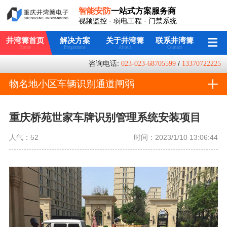
智能安防
一站式方案服务商
视频监控 · 弱电工程 · 门禁系统
井湾篝首页
解决方案
关于井湾篝
联系井湾篝
Home
Programme
About
Contact
咨询电话:
023-023-68705599
/
13370722225
物名地小区车辆识别通道闸弱
电系统案例
重庆桥苑世家车牌识别管理系统安装项目
人气：
52
时间：2023/1/10 13:06:44