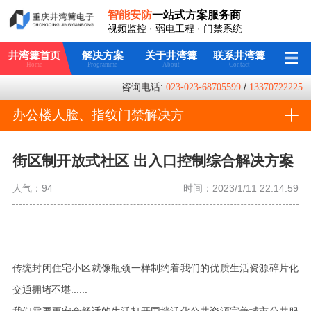
智能安防
一站式方案服务商
视频监控 · 弱电工程 · 门禁系统
井湾篝首页
解决方案
关于井湾篝
联系井湾篝
Home
Programme
About
Contact
咨询电话:
023-023-68705599
/
13370722225
办公楼人脸、指纹门禁解决方
案
街区制开放式社区 出入口控制综合解决方案
人气：
94
时间：2023/1/11 22:14:59
传统封闭住宅小区就像瓶颈一样制约着我们的优质生活资源碎片化
交通拥堵不堪......