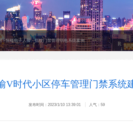
机房建设与服务器调试
老旧小区视频监控、
解决方案
电系统改造升级解决
案
重庆工厂弱电智能化安
装工程解决方案
例
>
恒格电子人脸、指纹门禁管理弱电系统案例
园区网络弱电系统工程案例
物名地小区车辆识别通道闸弱电系
愉V时代小区停车管理门禁系统
发布时间：
2023/1/10 13:39:01
人气：
59