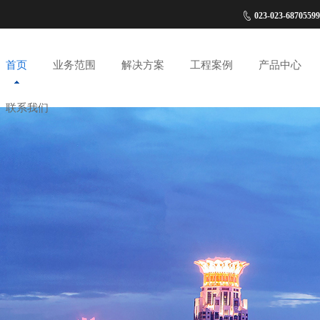
023-023-687055
首页
业务范围
解决方案
工程案例
产品中心
联系我们
工厂高清视频监控解决
重庆荣达汇金工厂高清
大华视频监控系统产品
公司新闻
公司概况
小区车库停车收费解
客来物流园区网络弱
网络传输设备产品
行业动态
企业文化
方案
监控及网络案例
方案
系统工程案例
石油、天然气站红外防
恒格电子人脸、指纹门
车牌识牌产品
企业风采
商业中心网络弱电系
重庆琵琶洞景区弱电
门禁产品
人才招聘
盗报警系统解决方案
禁管理弱电系统案例
集成解决方案
能化安装工程案例
智慧工地视觉预警解决
海康威视视频监控系统
展厅展示宣传弱电智
方案
产品
化解决方案
重庆写字楼综合布线解
重庆园区智慧安防工
决方案
解决方案