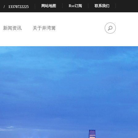
网站地图
Rss订阅
联系我们
99 / 13370722225
新闻资讯
关于井湾篝
决
电
办公楼人脸、指纹门禁
物名地小区车辆识别通
弱电线揽产品
常见问题
资质荣誉
解决方案
道闸弱电系统案例
统
智
行政机关会议背景音乐
广播音视频会议系统产
方案解决方案
品
能
重庆厂房弱电系统施工
解决方案
程
重庆酒店智能化系统安
装解决方案