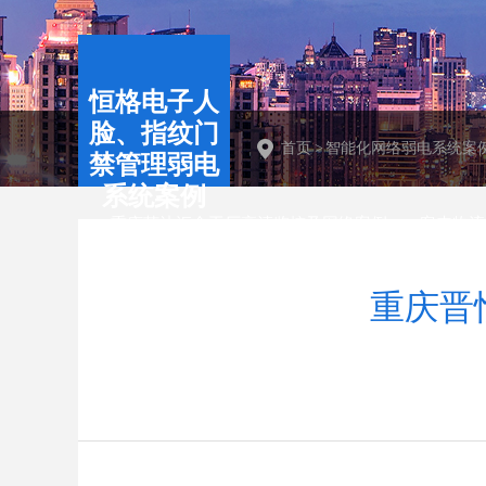
恒格电子人
脸、指纹门
首页
>
智能化网络弱电系统案
禁管理弱电
系统案例
重庆荣达汇金工厂高清监控及网络案例
客来物流
重庆晋
重庆琵琶洞景区弱电智能化安装工程案例