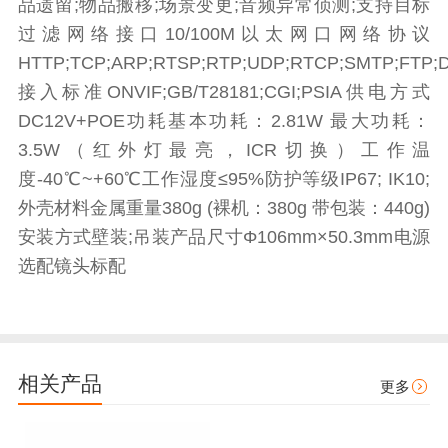
品遗留;物品搬移;场景变更;音频异常侦测;支持目标
过滤网络接口10/100M以太网口网络协议
HTTP;TCP;ARP;RTSP;RTP;UDP;RTCP;SMTP;FTP;
接入标准ONVIF;GB/T28181;CGI;PSIA供电方式
DC12V+POE功耗基本功耗：2.81W 最大功耗：
3.5W（红外灯最亮，ICR切换）工作温
度-40℃~+60℃工作湿度≤95%防护等级IP67; IK10;
外壳材料金属重量380g (裸机：380g 带包装：440g)
安装方式壁装;吊装产品尺寸Φ106mm×50.3mm电源
选配镜头标配
相关产品
更多