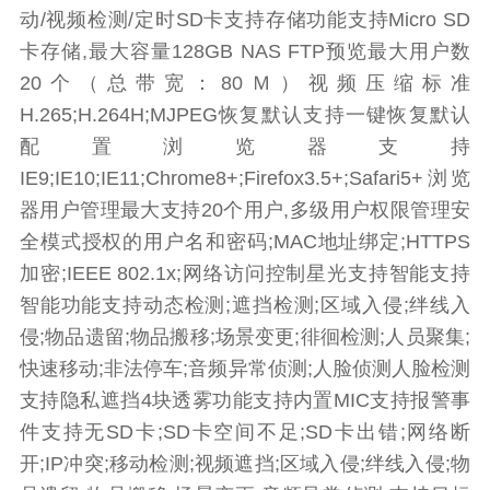
动/视频检测/定时SD卡支持存储功能支持Micro SD
卡存储,最大容量128GB NAS FTP预览最大用户数
20个（总带宽：80Ｍ）视频压缩标准
H.265;H.264H;MJPEG恢复默认支持一键恢复默认
配置浏览器支持
IE9;IE10;IE11;Chrome8+;Firefox3.5+;Safari5+浏览
器用户管理最大支持20个用户,多级用户权限管理安
全模式授权的用户名和密码;MAC地址绑定;HTTPS
加密;IEEE 802.1x;网络访问控制星光支持智能支持
智能功能支持动态检测;遮挡检测;区域入侵;绊线入
侵;物品遗留;物品搬移;场景变更;徘徊检测;人员聚集;
快速移动;非法停车;音频异常侦测;人脸侦测人脸检测
支持隐私遮挡4块透雾功能支持内置MIC支持报警事
件支持无SD卡;SD卡空间不足;SD卡出错;网络断
开;IP冲突;移动检测;视频遮挡;区域入侵;绊线入侵;物