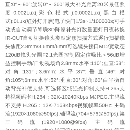
直:0°～80°;旋转0°～360°最大补光距离20米最低照
度0.002Lux(彩色模式);0.0002Lux(黑白模
式);0Lux(红外灯开启)电子快门1/3s~1/100000s;可手
动或自动调节降噪3D降噪补光灯数量圈灯日夜转换
IR-CUT自动切换镜头类型定焦扫描方式逐行扫描镜
头焦距2.8mm/3.6mm/6mm可选镜头接口M12宽动态
120dB镜头光圈F2.1光圈控制固定信噪比＞56dB增
益控制手动/自动视场角2.8mm:水平:110°;垂直:58°;
对角:131°；3.6mm:水平:87°;垂直:46°;对
角:105°;6mm:水平:52°;垂直:30°;对角:60°白平衡自
动背光补偿支持,可选择区域强光抑制支持H.265支
持视频码率H.264：32K-10240Kbps MJPEG:主码流
不支持 H.265：12K-7168Kbps视频帧率50Hz: 主码
流(1920×1080@50fps),辅码流(704×576@50fps),第
三码流(1920×1080@9fps) 主码流