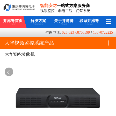
智能安防
一站式方案服务商
视频监控 · 弱电工程 · 门禁系统
井湾篝首页
解决方案
关于井湾篝
联系井湾篝
Home
Programme
About
Contact
咨询电话:
023-023-68705599
/
13370722225
大华视频监控系统产品
大华8路录像机