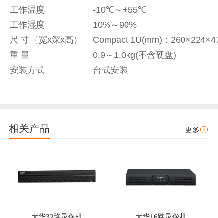
工作温度
-10℃～+55℃
工作湿度
10℅～90℅
尺 寸（宽x深x高）
Compact 1U(mm)：260×224×47
重 量
0.9～1.0kg(不含硬盘)
安装方式
台式安装
相关产品
更多
大华32路录像机
大华16路录像机