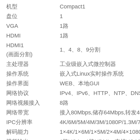
机型
Compact1
盘位
1
VGA
1路
HDMI
1路
HDMI1
1、4、8、9分割
(画面分割)
主处理器
工业级嵌入式微控制器
操作系统
嵌入式Linux实时操作系统
操作界面
WEB、本地GUI
网络协议
IPv4、IPv6、HTTP、NTP、DN
网络视频接入
8路
网络带宽
接入80Mbps,储存64Mbps,转发4
IPC分辨率
4K/6M/5M/4M/3M/1080P/1.3M/
解码能力
1×4K/1×6M/1×5M/2×4M/4×108